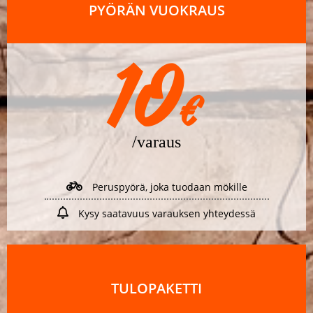
PYÖRÄN VUOKRAUS
10
€
/varaus
Peruspyörä, joka tuodaan mökille
Kysy saatavuus varauksen yhteydessä
TULOPAKETTI