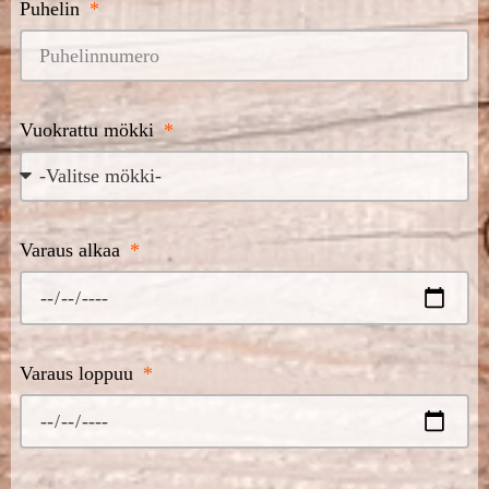
Puhelin
Vuokrattu mökki
Varaus alkaa
Varaus loppuu