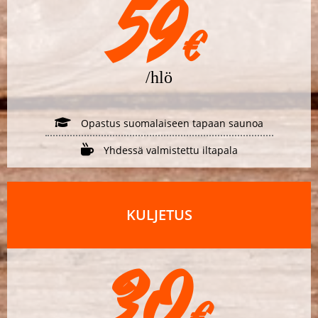
59
€
/hlö
Opastus suomalaiseen tapaan saunoa
Yhdessä valmistettu iltapala
KULJETUS
30