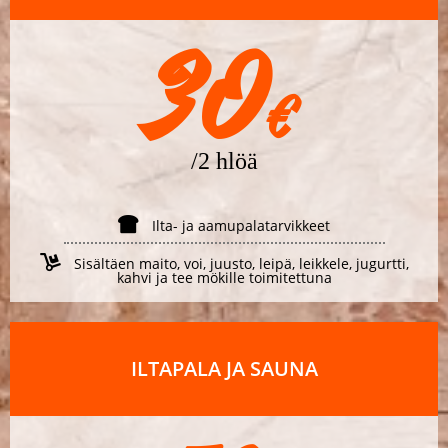
30
€
/2 hlöä
Ilta- ja aamupalatarvikkeet
Sisältäen maito, voi, juusto, leipä, leikkele, jugurtti,
kahvi ja tee mökille toimitettuna
ILTAPALA JA SAUNA