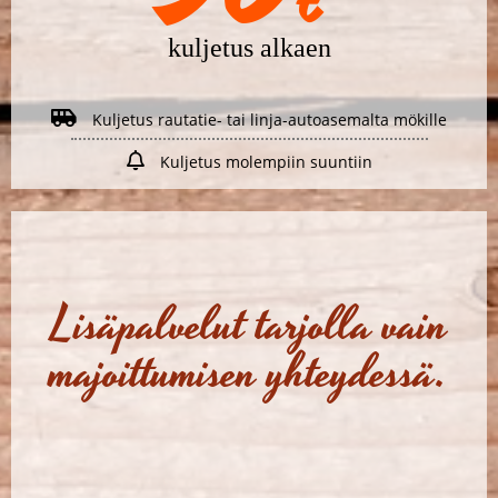
€
kuljetus alkaen
Kuljetus rautatie- tai linja-autoasemalta mökille
Kuljetus molempiin suuntiin
Lisäpalvelut tarjolla vain
majoittumisen yhteydessä.