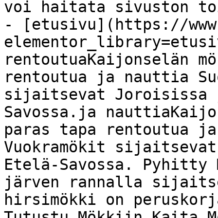
voi haitata sivuston to
- [etusivu](https://www
elementor_library=etusi
rentoutuaKaijonselän mö
rentoutua ja nauttia Su
sijaitsevat Joroisissa 
Savossa.ja nauttiaKaijo
paras tapa rentoutua ja
Vuokramökit sijaitsevat
Etelä-Savossa. Pyhitty 
järven rannalla sijaits
hirsimökki on peruskorj
Tutustu Mökkiin Kaita M