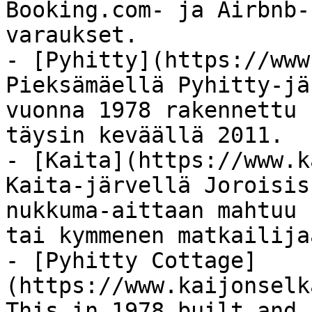
Booking.com- ja Airbnb-
varaukset.

- [Pyhitty](https://www
Pieksämäellä Pyhitty-jä
vuonna 1978 rakennettu 
täysin keväällä 2011.

- [Kaita](https://www.k
Kaita-järvellä Joroisis
nukkuma-aittaan mahtuu 
tai kymmenen matkailijaa
- [Pyhitty Cottage]
(https://www.kaijonselk
This in 1978 built and 