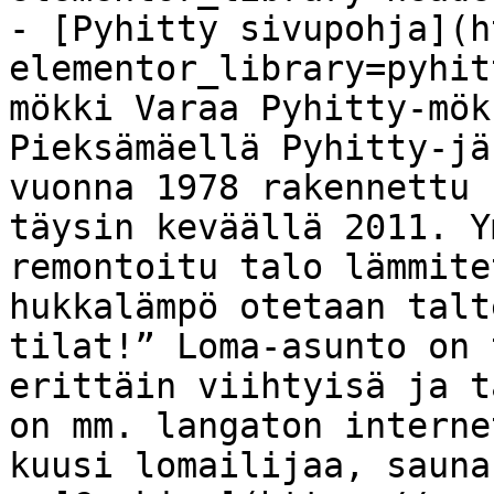
- [Pyhitty sivupohja](h
elementor_library=pyhit
mökki Varaa Pyhitty-mök
Pieksämäellä Pyhitty-jä
vuonna 1978 rakennettu 
täysin keväällä 2011. Y
remontoitu talo lämmite
hukkalämpö otetaan talt
tilat!” Loma-asunto on 
erittäin viihtyisä ja t
on mm. langaton interne
kuusi lomailijaa, sauna